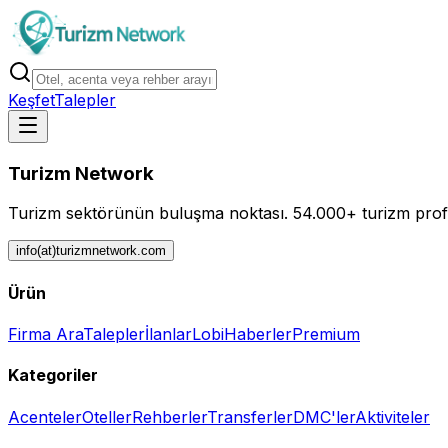
Keşfet
Talepler
Turizm Network
Turizm sektörünün buluşma noktası.
54.000+ turizm profe
info(at)turizmnetwork.com
Ürün
Firma Ara
Talepler
İlanlar
Lobi
Haberler
Premium
Kategoriler
Acenteler
Oteller
Rehberler
Transferler
DMC'ler
Aktiviteler