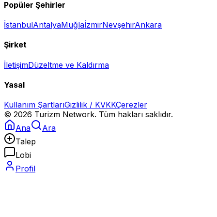
Popüler Şehirler
İstanbul
Antalya
Muğla
İzmir
Nevşehir
Ankara
Şirket
İletişim
Düzeltme ve Kaldırma
Yasal
Kullanım Şartları
Gizlilik / KVKK
Çerezler
©
2026
Turizm Network. Tüm hakları saklıdır.
Ana
Ara
Talep
Lobi
Profil