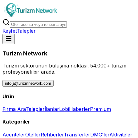
Keşfet
Talepler
Turizm Network
Turizm sektörünün buluşma noktası.
54.000+ turizm
profesyoneli bir arada.
info(at)turizmnetwork.com
Ürün
Firma Ara
Talepler
İlanlar
Lobi
Haberler
Premium
Kategoriler
Acenteler
Oteller
Rehberler
Transferler
DMC'ler
Aktiviteler