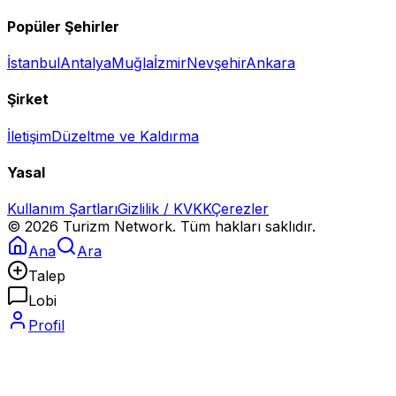
Popüler Şehirler
İstanbul
Antalya
Muğla
İzmir
Nevşehir
Ankara
Şirket
İletişim
Düzeltme ve Kaldırma
Yasal
Kullanım Şartları
Gizlilik / KVKK
Çerezler
©
2026
Turizm Network. Tüm hakları saklıdır.
Ana
Ara
Talep
Lobi
Profil