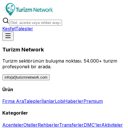
Keşfet
Talepler
Turizm Network
Turizm sektörünün buluşma noktası.
54.000+ turizm
profesyoneli bir arada.
info(at)turizmnetwork.com
Ürün
Firma Ara
Talepler
İlanlar
Lobi
Haberler
Premium
Kategoriler
Acenteler
Oteller
Rehberler
Transferler
DMC'ler
Aktiviteler