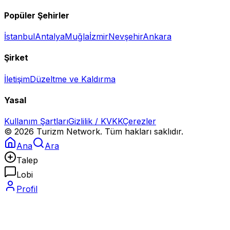
Popüler Şehirler
İstanbul
Antalya
Muğla
İzmir
Nevşehir
Ankara
Şirket
İletişim
Düzeltme ve Kaldırma
Yasal
Kullanım Şartları
Gizlilik / KVKK
Çerezler
©
2026
Turizm Network. Tüm hakları saklıdır.
Ana
Ara
Talep
Lobi
Profil