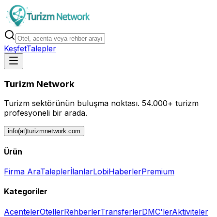
Keşfet
Talepler
Turizm Network
Turizm sektörünün buluşma noktası.
54.000+ turizm
profesyoneli bir arada.
info(at)turizmnetwork.com
Ürün
Firma Ara
Talepler
İlanlar
Lobi
Haberler
Premium
Kategoriler
Acenteler
Oteller
Rehberler
Transferler
DMC'ler
Aktiviteler