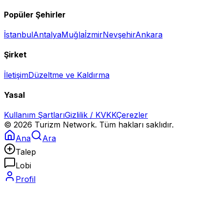
Popüler Şehirler
İstanbul
Antalya
Muğla
İzmir
Nevşehir
Ankara
Şirket
İletişim
Düzeltme ve Kaldırma
Yasal
Kullanım Şartları
Gizlilik / KVKK
Çerezler
©
2026
Turizm Network. Tüm hakları saklıdır.
Ana
Ara
Talep
Lobi
Profil