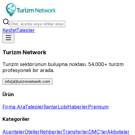
Keşfet
Talepler
Turizm Network
Turizm sektörünün buluşma noktası.
54.000+ turizm
profesyoneli bir arada.
info(at)turizmnetwork.com
Ürün
Firma Ara
Talepler
İlanlar
Lobi
Haberler
Premium
Kategoriler
Acenteler
Oteller
Rehberler
Transferler
DMC'ler
Aktiviteler