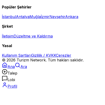
Popüler Şehirler
İstanbul
Antalya
Muğla
İzmir
Nevşehir
Ankara
Şirket
İletişim
Düzeltme ve Kaldırma
Yasal
Kullanım Şartları
Gizlilik / KVKK
Çerezler
©
2026
Turizm Network. Tüm hakları saklıdır.
Ana
Ara
Talep
Lobi
Profil