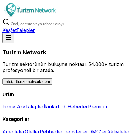
Keşfet
Talepler
Turizm Network
Turizm sektörünün buluşma noktası.
54.000+ turizm
profesyoneli bir arada.
info(at)turizmnetwork.com
Ürün
Firma Ara
Talepler
İlanlar
Lobi
Haberler
Premium
Kategoriler
Acenteler
Oteller
Rehberler
Transferler
DMC'ler
Aktiviteler