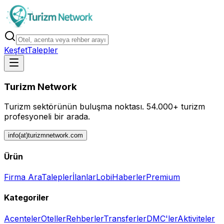
Keşfet
Talepler
Turizm Network
Turizm sektörünün buluşma noktası.
54.000+ turizm
profesyoneli bir arada.
info(at)turizmnetwork.com
Ürün
Firma Ara
Talepler
İlanlar
Lobi
Haberler
Premium
Kategoriler
Acenteler
Oteller
Rehberler
Transferler
DMC'ler
Aktiviteler