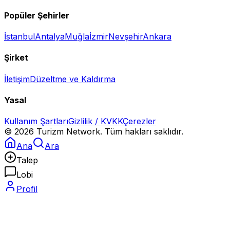
Popüler Şehirler
İstanbul
Antalya
Muğla
İzmir
Nevşehir
Ankara
Şirket
İletişim
Düzeltme ve Kaldırma
Yasal
Kullanım Şartları
Gizlilik / KVKK
Çerezler
©
2026
Turizm Network. Tüm hakları saklıdır.
Ana
Ara
Talep
Lobi
Profil