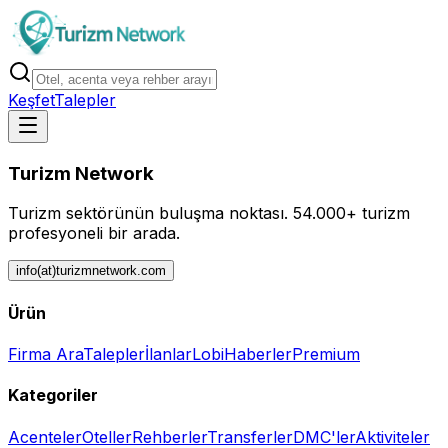
Keşfet
Talepler
Turizm Network
Turizm sektörünün buluşma noktası.
54.000+ turizm
profesyoneli bir arada.
info(at)turizmnetwork.com
Ürün
Firma Ara
Talepler
İlanlar
Lobi
Haberler
Premium
Kategoriler
Acenteler
Oteller
Rehberler
Transferler
DMC'ler
Aktiviteler