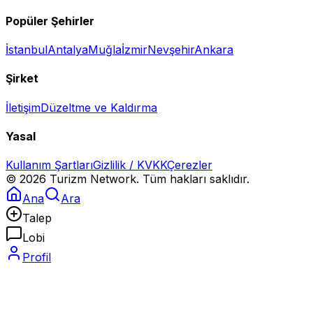
Popüler Şehirler
İstanbul
Antalya
Muğla
İzmir
Nevşehir
Ankara
Şirket
İletişim
Düzeltme ve Kaldırma
Yasal
Kullanım Şartları
Gizlilik / KVKK
Çerezler
©
2026
Turizm Network. Tüm hakları saklıdır.
Ana
Ara
Talep
Lobi
Profil