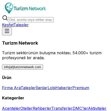
Keşfet
Talepler
Turizm Network
Turizm sektörünün buluşma noktası.
54.000+ turizm
profesyoneli bir arada.
info(at)turizmnetwork.com
Ürün
Firma Ara
Talepler
İlanlar
Lobi
Haberler
Premium
Kategoriler
Acenteler
Oteller
Rehberler
Transferler
DMC'ler
Aktiviteler