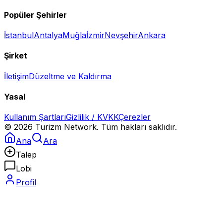
Popüler Şehirler
İstanbul
Antalya
Muğla
İzmir
Nevşehir
Ankara
Şirket
İletişim
Düzeltme ve Kaldırma
Yasal
Kullanım Şartları
Gizlilik / KVKK
Çerezler
©
2026
Turizm Network. Tüm hakları saklıdır.
Ana
Ara
Talep
Lobi
Profil