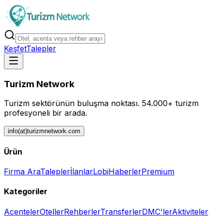
Keşfet
Talepler
Turizm Network
Turizm sektörünün buluşma noktası.
54.000+ turizm
profesyoneli bir arada.
info(at)turizmnetwork.com
Ürün
Firma Ara
Talepler
İlanlar
Lobi
Haberler
Premium
Kategoriler
Acenteler
Oteller
Rehberler
Transferler
DMC'ler
Aktiviteler