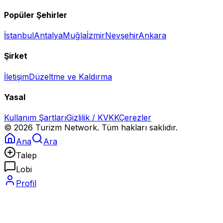
Popüler Şehirler
İstanbul
Antalya
Muğla
İzmir
Nevşehir
Ankara
Şirket
İletişim
Düzeltme ve Kaldırma
Yasal
Kullanım Şartları
Gizlilik / KVKK
Çerezler
©
2026
Turizm Network. Tüm hakları saklıdır.
Ana
Ara
Talep
Lobi
Profil