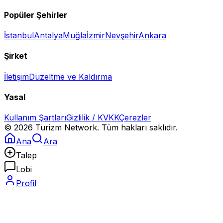
Popüler Şehirler
İstanbul
Antalya
Muğla
İzmir
Nevşehir
Ankara
Şirket
İletişim
Düzeltme ve Kaldırma
Yasal
Kullanım Şartları
Gizlilik / KVKK
Çerezler
©
2026
Turizm Network. Tüm hakları saklıdır.
Ana
Ara
Talep
Lobi
Profil