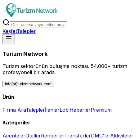
Keşfet
Talepler
Turizm Network
Turizm sektörünün buluşma noktası.
54.000+ turizm
profesyoneli bir arada.
info(at)turizmnetwork.com
Ürün
Firma Ara
Talepler
İlanlar
Lobi
Haberler
Premium
Kategoriler
Acenteler
Oteller
Rehberler
Transferler
DMC'ler
Aktiviteler