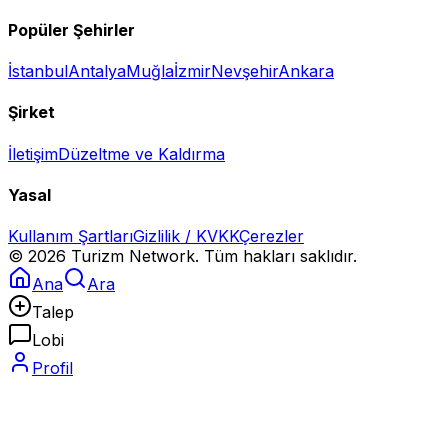
Popüler Şehirler
İstanbul
Antalya
Muğla
İzmir
Nevşehir
Ankara
Şirket
İletişim
Düzeltme ve Kaldırma
Yasal
Kullanım Şartları
Gizlilik / KVKK
Çerezler
©
2026
Turizm Network. Tüm hakları saklıdır.
Ana
Ara
Talep
Lobi
Profil