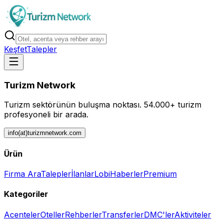
Keşfet
Talepler
Turizm Network
Turizm sektörünün buluşma noktası.
54.000+ turizm
profesyoneli bir arada.
info(at)turizmnetwork.com
Ürün
Firma Ara
Talepler
İlanlar
Lobi
Haberler
Premium
Kategoriler
Acenteler
Oteller
Rehberler
Transferler
DMC'ler
Aktiviteler