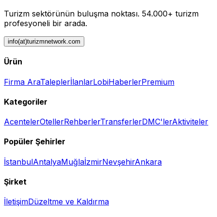
Turizm sektörünün buluşma noktası.
54.000+ turizm
profesyoneli bir arada.
info(at)turizmnetwork.com
Ürün
Firma Ara
Talepler
İlanlar
Lobi
Haberler
Premium
Kategoriler
Acenteler
Oteller
Rehberler
Transferler
DMC'ler
Aktiviteler
Popüler Şehirler
İstanbul
Antalya
Muğla
İzmir
Nevşehir
Ankara
Şirket
İletişim
Düzeltme ve Kaldırma