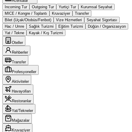
Acentalar
Incoming Tur
Outgoing Tur
Yurtiçi Tur
Kurumsal Seyahat
MICE / Kongre / Toplantı
Kruvaziyer
Transfer
Bilet (Uçak/Otobüs/Feribot)
Vize Hizmetleri
Seyahat Sigortası
Hac / Umre
Sağlık Turizmi
Eğitim Turizmi
Düğün / Organizasyon
Yat / Tekne
Kayak / Kış Turizmi
Oteller
Rehberler
Transfer
Profesyoneller
Aktiviteler
Havayolları
Restoranlar
Yat/Tekneler
Mağazalar
Kruvaziyer