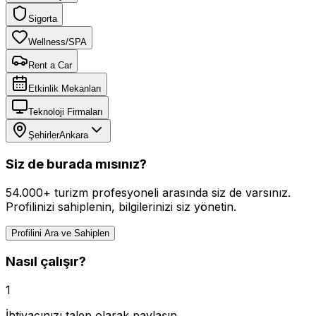
Sigorta
Wellness/SPA
Rent a Car
Etkinlik Mekanları
Teknoloji Firmaları
Şehirler
Ankara
Siz de burada mısınız?
54.000+ turizm profesyoneli arasında siz de varsınız.
Profilinizi sahiplenin, bilgilerinizi siz yönetin.
Profilini Ara ve Sahiplen
Nasıl çalışır?
1
İhtiyacınızı talep olarak paylaşın