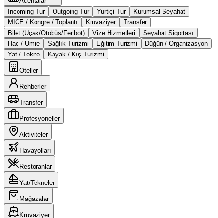
Acentalar
Incoming Tur
Outgoing Tur
Yurtiçi Tur
Kurumsal Seyahat
MICE / Kongre / Toplantı
Kruvaziyer
Transfer
Bilet (Uçak/Otobüs/Feribot)
Vize Hizmetleri
Seyahat Sigortası
Hac / Umre
Sağlık Turizmi
Eğitim Turizmi
Düğün / Organizasyon
Yat / Tekne
Kayak / Kış Turizmi
Oteller
Rehberler
Transfer
Profesyoneller
Aktiviteler
Havayolları
Restoranlar
Yat/Tekneler
Mağazalar
Kruvaziyer