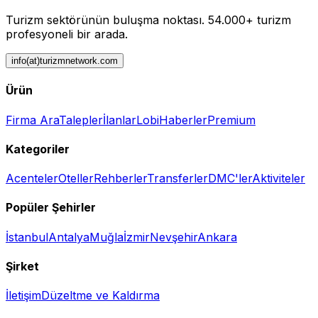
Turizm sektörünün buluşma noktası.
54.000+ turizm
profesyoneli bir arada.
info(at)turizmnetwork.com
Ürün
Firma Ara
Talepler
İlanlar
Lobi
Haberler
Premium
Kategoriler
Acenteler
Oteller
Rehberler
Transferler
DMC'ler
Aktiviteler
Popüler Şehirler
İstanbul
Antalya
Muğla
İzmir
Nevşehir
Ankara
Şirket
İletişim
Düzeltme ve Kaldırma