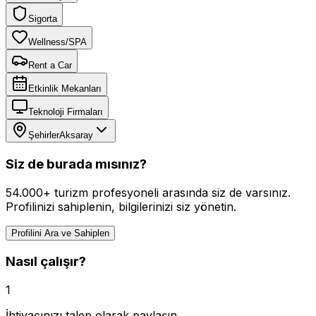
Sigorta
Wellness/SPA
Rent a Car
Etkinlik Mekanları
Teknoloji Firmaları
Şehirler
Aksaray
Siz de burada mısınız?
54.000+ turizm profesyoneli arasında siz de varsınız.
Profilinizi sahiplenin, bilgilerinizi siz yönetin.
Profilini Ara ve Sahiplen
Nasıl çalışır?
1
İhtiyacınızı talep olarak paylaşın