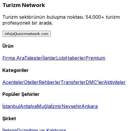
Turizm Network
Turizm sektörünün buluşma noktası.
54.000+ turizm
profesyoneli bir arada.
info(at)turizmnetwork.com
Ürün
Firma Ara
Talepler
İlanlar
Lobi
Haberler
Premium
Kategoriler
Acenteler
Oteller
Rehberler
Transferler
DMC'ler
Aktiviteler
Popüler Şehirler
İstanbul
Antalya
Muğla
İzmir
Nevşehir
Ankara
Şirket
İletişim
Düzeltme ve Kaldırma