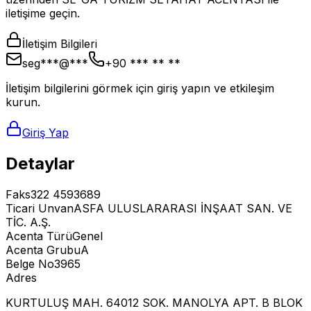
iletişime geçin.
İletişim Bilgileri
seg***@***
+90 *** ** **
İletişim bilgilerini görmek için giriş yapın ve etkileşim
kurun.
Giriş Yap
Detaylar
Faks
322 4593689
Ticari Unvan
ASFA ULUSLARARASI İNŞAAT SAN. VE
TİC. A.Ş.
Acenta Türü
Genel
Acenta Grubu
A
Belge No
3965
Adres
KURTULUŞ MAH. 64012 SOK. MANOLYA APT. B BLOK