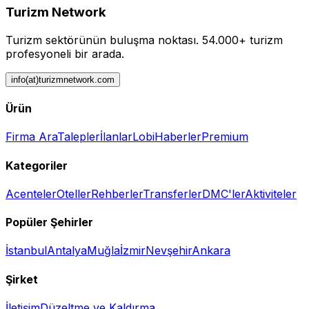
Turizm Network
Turizm sektörünün buluşma noktası.
54.000+ turizm
profesyoneli bir arada.
info(at)turizmnetwork.com
Ürün
Firma Ara
Talepler
İlanlar
Lobi
Haberler
Premium
Kategoriler
Acenteler
Oteller
Rehberler
Transferler
DMC'ler
Aktiviteler
Popüler Şehirler
İstanbul
Antalya
Muğla
İzmir
Nevşehir
Ankara
Şirket
İletişim
Düzeltme ve Kaldırma