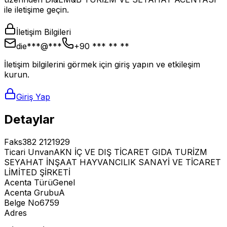
ile iletişime geçin.
İletişim Bilgileri
die***@***
+90 *** ** **
İletişim bilgilerini görmek için giriş yapın ve etkileşim
kurun.
Giriş Yap
Detaylar
Faks
382 2121929
Ticari Unvan
AKN İÇ VE DIŞ TİCARET GIDA TURİZM
SEYAHAT İNŞAAT HAYVANCILIK SANAYİ VE TİCARET
LİMİTED ŞİRKETİ
Acenta Türü
Genel
Acenta Grubu
A
Belge No
6759
Adres