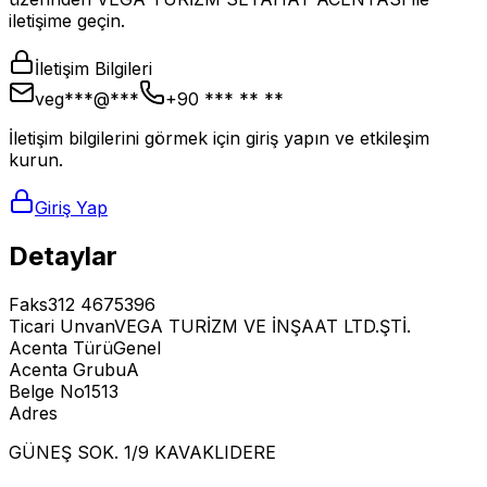
iletişime geçin.
İletişim Bilgileri
veg***@***
+90 *** ** **
İletişim bilgilerini görmek için giriş yapın ve etkileşim
kurun.
Giriş Yap
Detaylar
Faks
312 4675396
Ticari Unvan
VEGA TURİZM VE İNŞAAT LTD.ŞTİ.
Acenta Türü
Genel
Acenta Grubu
A
Belge No
1513
Adres
GÜNEŞ SOK. 1/9 KAVAKLIDERE