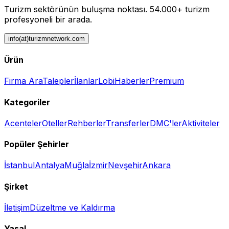
Turizm sektörünün buluşma noktası.
54.000+ turizm
profesyoneli bir arada.
info(at)turizmnetwork.com
Ürün
Firma Ara
Talepler
İlanlar
Lobi
Haberler
Premium
Kategoriler
Acenteler
Oteller
Rehberler
Transferler
DMC'ler
Aktiviteler
Popüler Şehirler
İstanbul
Antalya
Muğla
İzmir
Nevşehir
Ankara
Şirket
İletişim
Düzeltme ve Kaldırma
Yasal