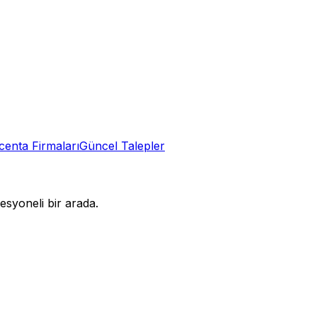
centa
Firmaları
Güncel Talepler
syoneli bir arada.