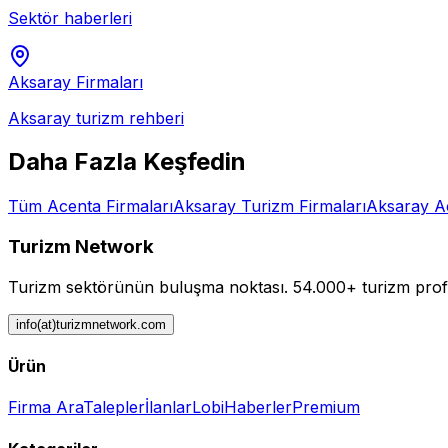
Sektör haberleri
Aksaray
Firmaları
Aksaray
turizm rehberi
Daha Fazla Keşfedin
Tüm
Acenta
Firmaları
Aksaray
Turizm Firmaları
Aksaray
A
Turizm Network
Turizm sektörünün buluşma noktası.
54.000+ turizm profe
info(at)turizmnetwork.com
Ürün
Firma Ara
Talepler
İlanlar
Lobi
Haberler
Premium