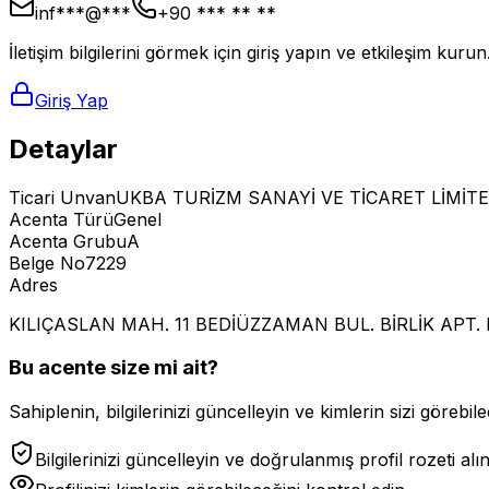
inf***@***
+90 *** ** **
İletişim bilgilerini görmek için giriş yapın ve etkileşim kurun
Giriş Yap
Detaylar
Ticari Unvan
UKBA TURİZM SANAYİ VE TİCARET LİMİTE
Acenta Türü
Genel
Acenta Grubu
A
Belge No
7229
Adres
KILIÇASLAN MAH. 11 BEDİÜZZAMAN BUL. BİRLİK APT. 
Bu acente size mi ait?
Sahiplenin, bilgilerinizi güncelleyin ve kimlerin sizi görebilec
Bilgilerinizi güncelleyin ve doğrulanmış profil rozeti alı