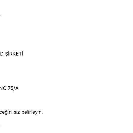
.
D ŞİRKETİ
NO:75/A
eğini siz belirleyin.
n