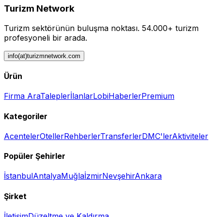
Turizm Network
Turizm sektörünün buluşma noktası.
54.000+ turizm
profesyoneli bir arada.
info(at)turizmnetwork.com
Ürün
Firma Ara
Talepler
İlanlar
Lobi
Haberler
Premium
Kategoriler
Acenteler
Oteller
Rehberler
Transferler
DMC'ler
Aktiviteler
Popüler Şehirler
İstanbul
Antalya
Muğla
İzmir
Nevşehir
Ankara
Şirket
İletişim
Düzeltme ve Kaldırma