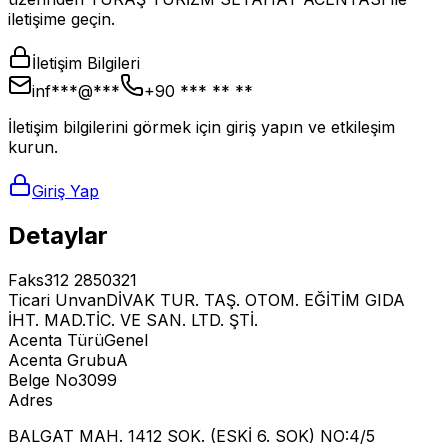
iletişime geçin.
İletişim Bilgileri
inf***@***
+90 *** ** **
İletişim bilgilerini görmek için giriş yapın ve etkileşim
kurun.
Giriş Yap
Detaylar
Faks
312 2850321
Ticari Unvan
DİVAK TUR. TAŞ. OTOM. EĞİTİM GIDA
İHT. MAD.TİC. VE SAN. LTD. ŞTİ.
Acenta Türü
Genel
Acenta Grubu
A
Belge No
3099
Adres
BALGAT MAH. 1412 SOK. (ESKİ 6. SOK) NO:4/5