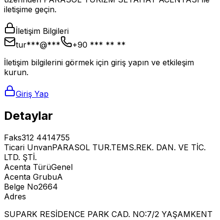
iletişime geçin.
İletişim Bilgileri
tur***@***
+90 *** ** **
İletişim bilgilerini görmek için giriş yapın ve etkileşim
kurun.
Giriş Yap
Detaylar
Faks
312 4414755
Ticari Unvan
PARASOL TUR.TEMS.REK. DAN. VE TİC.
LTD. ŞTİ.
Acenta Türü
Genel
Acenta Grubu
A
Belge No
2664
Adres
SUPARK RESİDENCE PARK CAD. NO:7/2 YAŞAMKENT