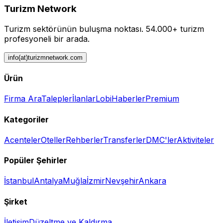
Turizm Network
Turizm sektörünün buluşma noktası.
54.000+ turizm
profesyoneli bir arada.
info(at)turizmnetwork.com
Ürün
Firma Ara
Talepler
İlanlar
Lobi
Haberler
Premium
Kategoriler
Acenteler
Oteller
Rehberler
Transferler
DMC'ler
Aktiviteler
Popüler Şehirler
İstanbul
Antalya
Muğla
İzmir
Nevşehir
Ankara
Şirket
İletişim
Düzeltme ve Kaldırma