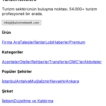
Turizm sektörünün buluşma noktası.
54.000+ turizm
profesyoneli bir arada.
info(at)turizmnetwork.com
Ürün
Firma Ara
Talepler
İlanlar
Lobi
Haberler
Premium
Kategoriler
Acenteler
Oteller
Rehberler
Transferler
DMC'ler
Aktiviteler
Popüler Şehirler
İstanbul
Antalya
Muğla
İzmir
Nevşehir
Ankara
Şirket
İletişim
Düzeltme ve Kaldırma