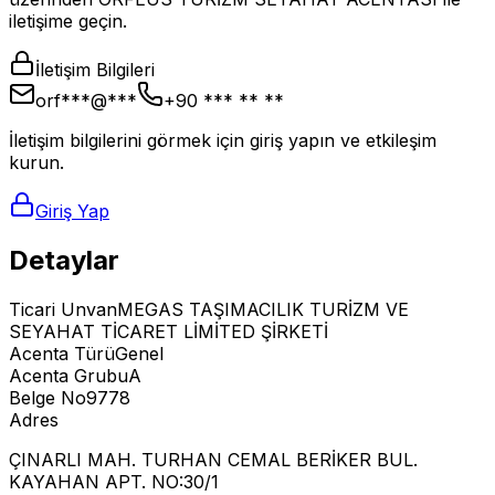
iletişime geçin.
İletişim Bilgileri
orf***@***
+90 *** ** **
İletişim bilgilerini görmek için giriş yapın ve etkileşim
kurun.
Giriş Yap
Detaylar
Ticari Unvan
MEGAS TAŞIMACILIK TURİZM VE
SEYAHAT TİCARET LİMİTED ŞİRKETİ
Acenta Türü
Genel
Acenta Grubu
A
Belge No
9778
Adres
ÇINARLI MAH. TURHAN CEMAL BERİKER BUL.
KAYAHAN APT. NO:30/1