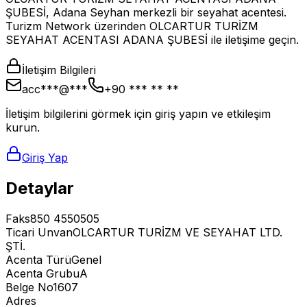
ŞUBESİ, Adana Seyhan merkezli bir seyahat acentesi.
Turizm Network üzerinden OLCARTUR TURİZM
SEYAHAT ACENTASI ADANA ŞUBESİ ile iletişime geçin.
İletişim Bilgileri
acc***@***
+90 *** ** **
İletişim bilgilerini görmek için giriş yapın ve etkileşim
kurun.
Giriş Yap
Detaylar
Faks
850 4550505
Ticari Unvan
OLCARTUR TURİZM VE SEYAHAT LTD.
ŞTİ.
Acenta Türü
Genel
Acenta Grubu
A
Belge No
1607
Adres