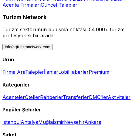
Acenta
Firmaları
Güncel Talepler
Turizm Network
Turizm sektörünün buluşma noktası.
54.000+ turizm
profesyoneli bir arada.
info(at)turizmnetwork.com
Ürün
Firma Ara
Talepler
İlanlar
Lobi
Haberler
Premium
Kategoriler
Acenteler
Oteller
Rehberler
Transferler
DMC'ler
Aktiviteler
Popüler Şehirler
İstanbul
Antalya
Muğla
İzmir
Nevşehir
Ankara
Şirket