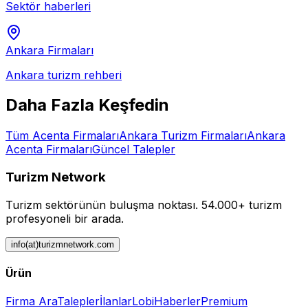
Sektör haberleri
Ankara
Firmaları
Ankara
turizm rehberi
Daha Fazla Keşfedin
Tüm
Acenta
Firmaları
Ankara
Turizm Firmaları
Ankara
Acenta
Firmaları
Güncel Talepler
Turizm Network
Turizm sektörünün buluşma noktası.
54.000+ turizm
profesyoneli bir arada.
info(at)turizmnetwork.com
Ürün
Firma Ara
Talepler
İlanlar
Lobi
Haberler
Premium