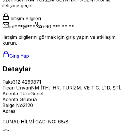
iletişime geçin.
İletişim Bilgileri
inf***@***
+90 *** ** **
İletişim bilgilerini görmek için giriş yapın ve etkileşim
kurun.
Giriş Yap
Detaylar
Faks
312 4269871
Ticari Unvan
NM İTH. İHR. TURİZM. VE TİC. LTD. ŞTİ.
Acenta Türü
Genel
Acenta Grubu
A
Belge No
2120
Adres
TUNALIHİLMİ CAD. NO: 68/8