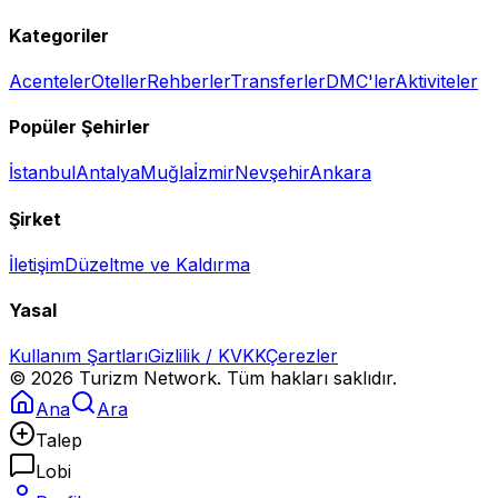
Kategoriler
Acenteler
Oteller
Rehberler
Transferler
DMC'ler
Aktiviteler
Popüler Şehirler
İstanbul
Antalya
Muğla
İzmir
Nevşehir
Ankara
Şirket
İletişim
Düzeltme ve Kaldırma
Yasal
Kullanım Şartları
Gizlilik / KVKK
Çerezler
©
2026
Turizm Network. Tüm hakları saklıdır.
Ana
Ara
Talep
Lobi