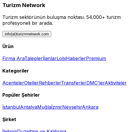
Turizm Network
Turizm sektörünün buluşma noktası.
54.000+ turizm
profesyoneli bir arada.
info(at)turizmnetwork.com
Ürün
Firma Ara
Talepler
İlanlar
Lobi
Haberler
Premium
Kategoriler
Acenteler
Oteller
Rehberler
Transferler
DMC'ler
Aktiviteler
Popüler Şehirler
İstanbul
Antalya
Muğla
İzmir
Nevşehir
Ankara
Şirket
İletişim
Düzeltme ve Kaldırma