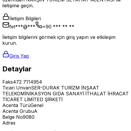
iletişime geçin.
İletişim Bilgileri
fet***@***
+90 *** ** **
İletişim bilgilerini görmek için giriş yapın ve etkileşim
kurun.
Giriş Yap
Detaylar
Faks
472 7114954
Ticari Unvan
SER-DURAK TURİZM İNŞAAT
TELEKOMİNİKASYON GIDA SANAYİ İTHALAT İHRACAT
TİCARET LİMİTED ŞİRKETİ
Acenta Türü
Genel
Acenta Grubu
A
Belge No
9080
Adres