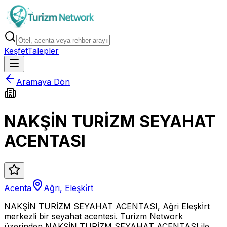
Keşfet
Talepler
Aramaya Dön
NAKŞİN TURİZM SEYAHAT
ACENTASI
Acenta
Ağri, Eleşki̇rt
NAKŞİN TURİZM SEYAHAT ACENTASI, Ağri Eleşki̇rt
merkezli bir seyahat acentesi. Turizm Network
üzerinden NAKŞİN TURİZM SEYAHAT ACENTASI ile