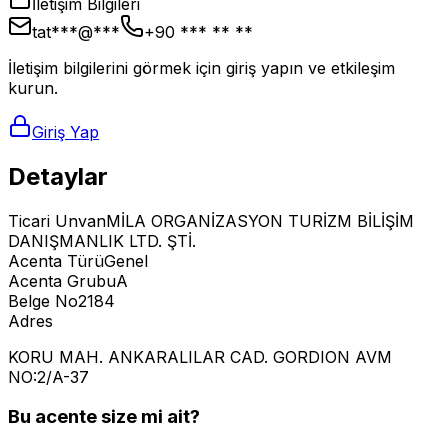
İletişim Bilgileri
tat***@***
+90 *** ** **
İletişim bilgilerini görmek için giriş yapın ve etkileşim
kurun.
Giriş Yap
Detaylar
Ticari Unvan
MİLA ORGANİZASYON TURİZM BİLİŞİM
DANIŞMANLIK LTD. ŞTİ.
Acenta Türü
Genel
Acenta Grubu
A
Belge No
2184
Adres
KORU MAH. ANKARALILAR CAD. GORDION AVM
NO:2/A-37
Bu acente size mi ait?