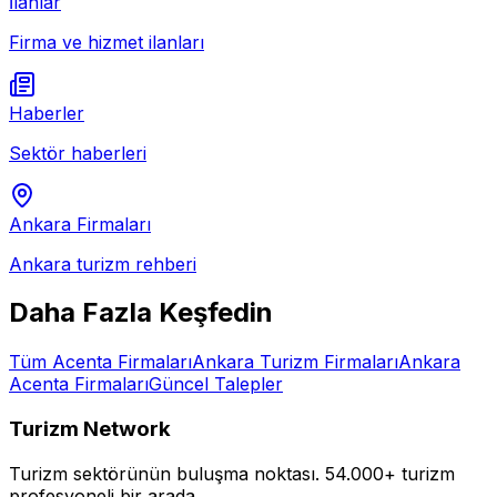
İlanlar
Firma ve hizmet ilanları
Haberler
Sektör haberleri
Ankara
Firmaları
Ankara
turizm rehberi
Daha Fazla Keşfedin
Tüm
Acenta
Firmaları
Ankara
Turizm Firmaları
Ankara
Acenta
Firmaları
Güncel Talepler
Turizm Network
Turizm sektörünün buluşma noktası.
54.000+ turizm
profesyoneli bir arada.