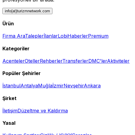
info(at)turizmnetwork.com
Ürün
Firma Ara
Talepler
İlanlar
Lobi
Haberler
Premium
Kategoriler
Acenteler
Oteller
Rehberler
Transferler
DMC'ler
Aktiviteler
Popüler Şehirler
İstanbul
Antalya
Muğla
İzmir
Nevşehir
Ankara
Şirket
İletişim
Düzeltme ve Kaldırma
Yasal