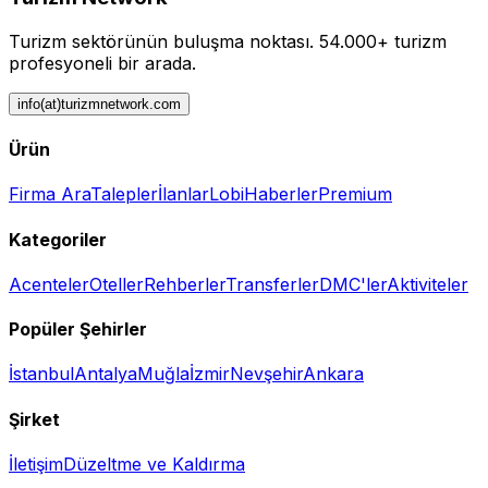
Turizm sektörünün buluşma noktası.
54.000+ turizm
profesyoneli bir arada.
info(at)turizmnetwork.com
Ürün
Firma Ara
Talepler
İlanlar
Lobi
Haberler
Premium
Kategoriler
Acenteler
Oteller
Rehberler
Transferler
DMC'ler
Aktiviteler
Popüler Şehirler
İstanbul
Antalya
Muğla
İzmir
Nevşehir
Ankara
Şirket
İletişim
Düzeltme ve Kaldırma