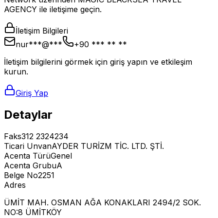
AGENCY ile iletişime geçin.
İletişim Bilgileri
nur***@***
+90 *** ** **
İletişim bilgilerini görmek için giriş yapın ve etkileşim
kurun.
Giriş Yap
Detaylar
Faks
312 2324234
Ticari Unvan
AYDER TURİZM TİC. LTD. ŞTİ.
Acenta Türü
Genel
Acenta Grubu
A
Belge No
2251
Adres
ÜMİT MAH. OSMAN AĞA KONAKLARI 2494/2 SOK.
NO:8 ÜMİTKÖY