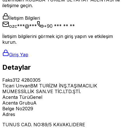
iletişime geçin.
İletişim Bilgileri
ozc***@***
+90 *** ** **
İletişim bilgilerini görmek için giriş yapın ve etkileşim
kurun.
Giriş Yap
Detaylar
Faks
312 4280305
Ticari Unvan
BM TURİZM İNŞ.TAŞIMACILIK
MÜMESSİLLİK SAN.VE TİC.LTD.ŞTİ.
Acenta Türü
Genel
Acenta Grubu
A
Belge No
2029
Adres
TUNUS CAD. NO:89/5 KAVAKLIDERE