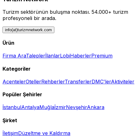
Turizm sektörünün buluşma noktası.
54.000+ turizm
profesyoneli bir arada.
info(at)turizmnetwork.com
Ürün
Firma Ara
Talepler
İlanlar
Lobi
Haberler
Premium
Kategoriler
Acenteler
Oteller
Rehberler
Transferler
DMC'ler
Aktiviteler
Popüler Şehirler
İstanbul
Antalya
Muğla
İzmir
Nevşehir
Ankara
Şirket
İletişim
Düzeltme ve Kaldırma