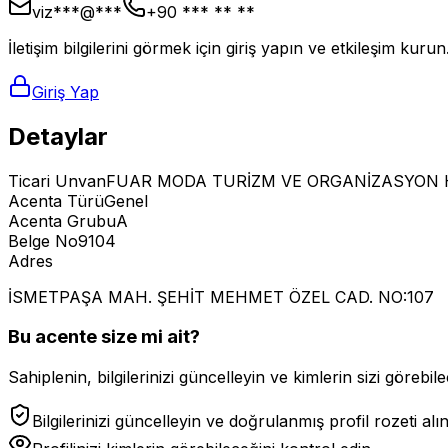
viz***@***
+90 *** ** **
İletişim bilgilerini görmek için giriş yapın ve etkileşim kurun
Giriş Yap
Detaylar
Ticari Unvan
FUAR MODA TURİZM VE ORGANİZASYON Hİ
Acenta Türü
Genel
Acenta Grubu
A
Belge No
9104
Adres
İSMETPAŞA MAH. ŞEHİT MEHMET ÖZEL CAD. NO:107
Bu acente size mi ait?
Sahiplenin, bilgilerinizi güncelleyin ve kimlerin sizi görebilec
Bilgilerinizi güncelleyin ve doğrulanmış profil rozeti alı