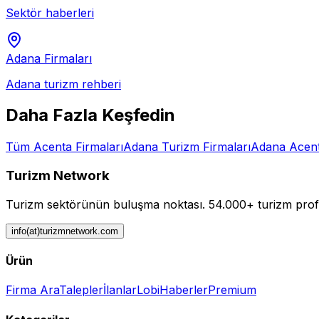
Sektör haberleri
Adana
Firmaları
Adana
turizm rehberi
Daha Fazla Keşfedin
Tüm
Acenta
Firmaları
Adana
Turizm Firmaları
Adana
Acen
Turizm Network
Turizm sektörünün buluşma noktası.
54.000+ turizm profe
info(at)turizmnetwork.com
Ürün
Firma Ara
Talepler
İlanlar
Lobi
Haberler
Premium