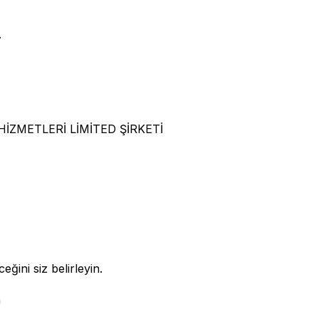
.
ZMETLERİ LİMİTED ŞİRKETİ
eğini siz belirleyin.
n