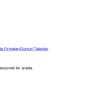
ta
Firmaları
Güncel Talepler
syoneli bir arada.