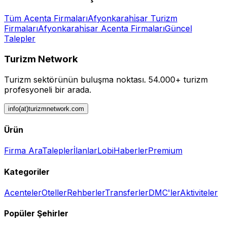
Tüm
Acenta
Firmaları
Afyonkarahi̇sar
Turizm
Firmaları
Afyonkarahi̇sar
Acenta
Firmaları
Güncel
Talepler
Turizm Network
Turizm sektörünün buluşma noktası.
54.000+ turizm
profesyoneli bir arada.
info(at)turizmnetwork.com
Ürün
Firma Ara
Talepler
İlanlar
Lobi
Haberler
Premium
Kategoriler
Acenteler
Oteller
Rehberler
Transferler
DMC'ler
Aktiviteler
Popüler Şehirler