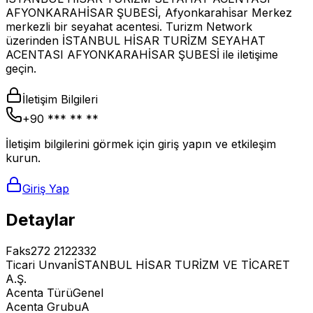
AFYONKARAHİSAR ŞUBESİ, Afyonkarahi̇sar Merkez
merkezli bir seyahat acentesi. Turizm Network
üzerinden İSTANBUL HİSAR TURİZM SEYAHAT
ACENTASI AFYONKARAHİSAR ŞUBESİ ile iletişime
geçin.
İletişim Bilgileri
+90 *** ** **
İletişim bilgilerini görmek için giriş yapın ve etkileşim
kurun.
Giriş Yap
Detaylar
Faks
272 2122332
Ticari Unvan
İSTANBUL HİSAR TURİZM VE TİCARET
A.Ş.
Acenta Türü
Genel
Acenta Grubu
A