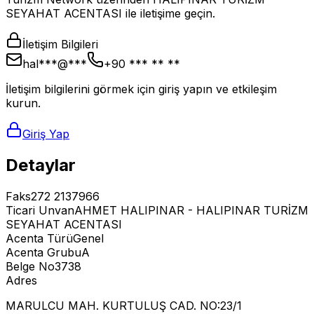
SEYAHAT ACENTASI ile iletişime geçin.
İletişim Bilgileri
hal***@***
+90 *** ** **
İletişim bilgilerini görmek için giriş yapın ve etkileşim
kurun.
Giriş Yap
Detaylar
Faks
272 2137966
Ticari Unvan
AHMET HALIPINAR - HALIPINAR TURİZM
SEYAHAT ACENTASI
Acenta Türü
Genel
Acenta Grubu
A
Belge No
3738
Adres
MARULCU MAH. KURTULUŞ CAD. NO:23/1