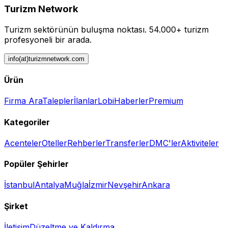
Turizm Network
Turizm sektörünün buluşma noktası.
54.000+ turizm
profesyoneli bir arada.
info(at)turizmnetwork.com
Ürün
Firma Ara
Talepler
İlanlar
Lobi
Haberler
Premium
Kategoriler
Acenteler
Oteller
Rehberler
Transferler
DMC'ler
Aktiviteler
Popüler Şehirler
İstanbul
Antalya
Muğla
İzmir
Nevşehir
Ankara
Şirket
İletişim
Düzeltme ve Kaldırma