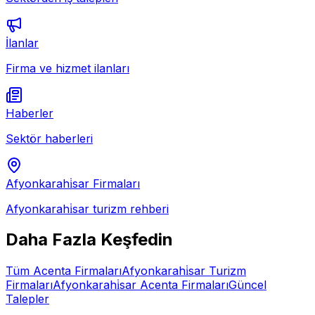
İlanlar
Firma ve hizmet ilanları
Haberler
Sektör haberleri
Afyonkarahi̇sar
Firmaları
Afyonkarahi̇sar
turizm rehberi
Daha Fazla Keşfedin
Tüm
Acenta
Firmaları
Afyonkarahi̇sar
Turizm
Firmaları
Afyonkarahi̇sar
Acenta
Firmaları
Güncel
Talepler