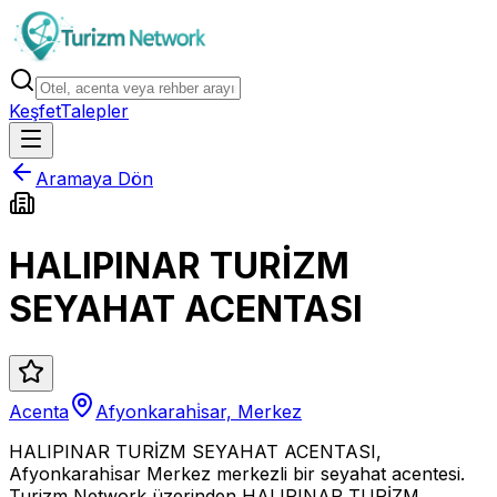
Keşfet
Talepler
Aramaya Dön
HALIPINAR TURİZM
SEYAHAT ACENTASI
Acenta
Afyonkarahi̇sar, Merkez
HALIPINAR TURİZM SEYAHAT ACENTASI,
Afyonkarahi̇sar Merkez merkezli bir seyahat acentesi.
Turizm Network üzerinden HALIPINAR TURİZM