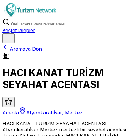
Keşfet
Talepler
Aramaya Dön
HACI KANAT TURİZM
SEYAHAT ACENTASI
Acenta
Afyonkarahi̇sar, Merkez
HACI KANAT TURİZM SEYAHAT ACENTASI,
Afyonkarahi̇sar Merkez merkezli bir seyahat acentesi.
Turizm Network üzerinden HACI KANAT TURİZM