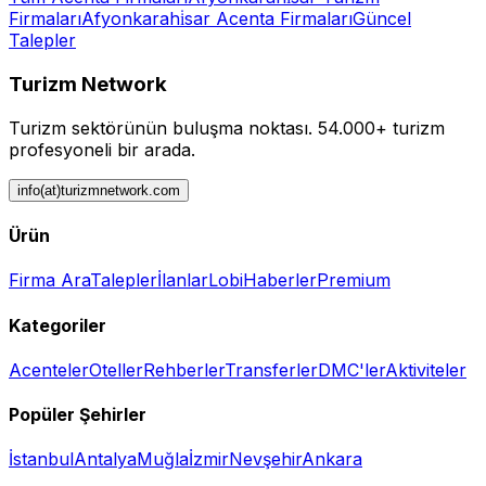
Firmaları
Afyonkarahi̇sar
Acenta
Firmaları
Güncel
Talepler
Turizm Network
Turizm sektörünün buluşma noktası.
54.000+ turizm
profesyoneli bir arada.
info(at)turizmnetwork.com
Ürün
Firma Ara
Talepler
İlanlar
Lobi
Haberler
Premium
Kategoriler
Acenteler
Oteller
Rehberler
Transferler
DMC'ler
Aktiviteler
Popüler Şehirler
İstanbul
Antalya
Muğla
İzmir
Nevşehir
Ankara