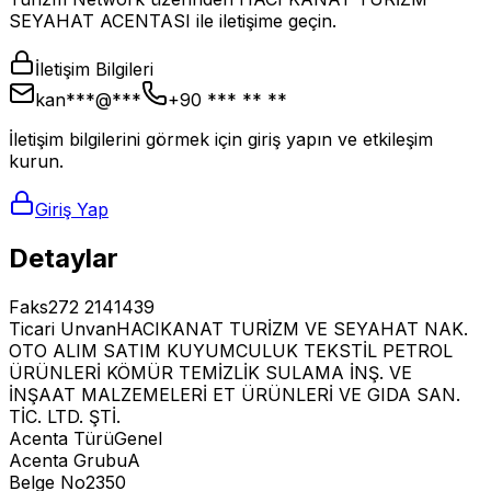
SEYAHAT ACENTASI ile iletişime geçin.
İletişim Bilgileri
kan***@***
+90 *** ** **
İletişim bilgilerini görmek için giriş yapın ve etkileşim
kurun.
Giriş Yap
Detaylar
Faks
272 2141439
Ticari Unvan
HACIKANAT TURİZM VE SEYAHAT NAK.
OTO ALIM SATIM KUYUMCULUK TEKSTİL PETROL
ÜRÜNLERİ KÖMÜR TEMİZLİK SULAMA İNŞ. VE
İNŞAAT MALZEMELERİ ET ÜRÜNLERİ VE GIDA SAN.
TİC. LTD. ŞTİ.
Acenta Türü
Genel
Acenta Grubu
A
Belge No
2350