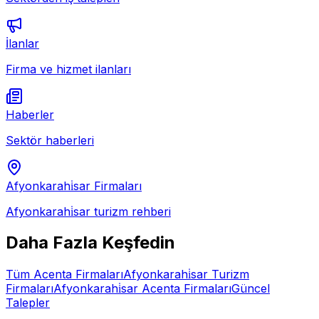
İlanlar
Firma ve hizmet ilanları
Haberler
Sektör haberleri
Afyonkarahi̇sar
Firmaları
Afyonkarahi̇sar
turizm rehberi
Daha Fazla Keşfedin
Tüm
Acenta
Firmaları
Afyonkarahi̇sar
Turizm
Firmaları
Afyonkarahi̇sar
Acenta
Firmaları
Güncel
Talepler