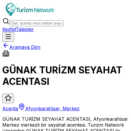
Keşfet
Talepler
Aramaya Dön
GÜNAK TURİZM SEYAHAT
ACENTASI
Acenta
Afyonkarahi̇sar, Merkez
GÜNAK TURİZM SEYAHAT ACENTASI, Afyonkarahi̇sar
Merkez merkezli bir seyahat acentesi. Turizm Network
üzerinden GÜNAK TURİZM SEYAHAT ACENTASI ile