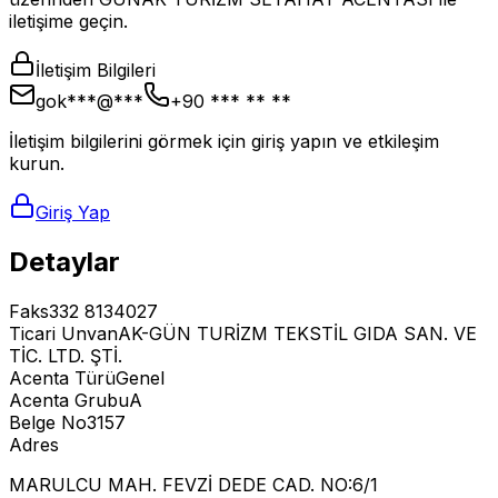
iletişime geçin.
İletişim Bilgileri
gok***@***
+90 *** ** **
İletişim bilgilerini görmek için giriş yapın ve etkileşim
kurun.
Giriş Yap
Detaylar
Faks
332 8134027
Ticari Unvan
AK-GÜN TURİZM TEKSTİL GIDA SAN. VE
TİC. LTD. ŞTİ.
Acenta Türü
Genel
Acenta Grubu
A
Belge No
3157
Adres
MARULCU MAH. FEVZİ DEDE CAD. NO:6/1