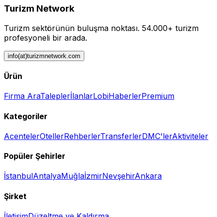
Turizm Network
Turizm sektörünün buluşma noktası.
54.000+ turizm
profesyoneli bir arada.
info(at)turizmnetwork.com
Ürün
Firma Ara
Talepler
İlanlar
Lobi
Haberler
Premium
Kategoriler
Acenteler
Oteller
Rehberler
Transferler
DMC'ler
Aktiviteler
Popüler Şehirler
İstanbul
Antalya
Muğla
İzmir
Nevşehir
Ankara
Şirket
İletişim
Düzeltme ve Kaldırma