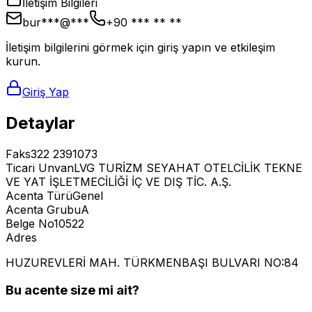
İletişim Bilgileri
bur***@***
+90 *** ** **
İletişim bilgilerini görmek için giriş yapın ve etkileşim
kurun.
Giriş Yap
Detaylar
Faks
322 2391073
Ticari Unvan
LVG TURİZM SEYAHAT OTELCİLİK TEKNE
VE YAT İŞLETMECİLİĞİ İÇ VE DIŞ TİC. A.Ş.
Acenta Türü
Genel
Acenta Grubu
A
Belge No
10522
Adres
HUZUREVLERİ MAH. TÜRKMENBAŞI BULVARI NO:84
Bu acente size mi ait?