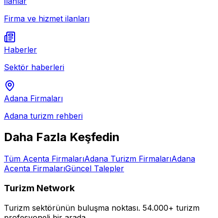
İlanlar
Firma ve hizmet ilanları
Haberler
Sektör haberleri
Adana
Firmaları
Adana
turizm rehberi
Daha Fazla Keşfedin
Tüm
Acenta
Firmaları
Adana
Turizm Firmaları
Adana
Acenta
Firmaları
Güncel Talepler
Turizm Network
Turizm sektörünün buluşma noktası.
54.000+ turizm
profesyoneli bir arada.