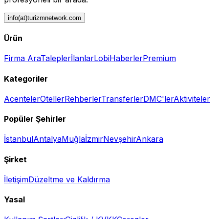
info(at)turizmnetwork.com
Ürün
Firma Ara
Talepler
İlanlar
Lobi
Haberler
Premium
Kategoriler
Acenteler
Oteller
Rehberler
Transferler
DMC'ler
Aktiviteler
Popüler Şehirler
İstanbul
Antalya
Muğla
İzmir
Nevşehir
Ankara
Şirket
İletişim
Düzeltme ve Kaldırma
Yasal