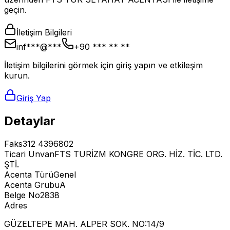
geçin.
İletişim Bilgileri
inf***@***
+90 *** ** **
İletişim bilgilerini görmek için giriş yapın ve etkileşim
kurun.
Giriş Yap
Detaylar
Faks
312 4396802
Ticari Unvan
FTS TURİZM KONGRE ORG. HİZ. TİC. LTD.
ŞTİ.
Acenta Türü
Genel
Acenta Grubu
A
Belge No
2838
Adres
GÜZELTEPE MAH. ALPER SOK. NO:14/9