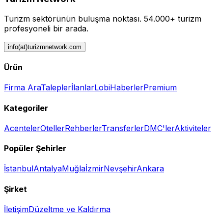
Turizm sektörünün buluşma noktası.
54.000+ turizm
profesyoneli bir arada.
info(at)turizmnetwork.com
Ürün
Firma Ara
Talepler
İlanlar
Lobi
Haberler
Premium
Kategoriler
Acenteler
Oteller
Rehberler
Transferler
DMC'ler
Aktiviteler
Popüler Şehirler
İstanbul
Antalya
Muğla
İzmir
Nevşehir
Ankara
Şirket
İletişim
Düzeltme ve Kaldırma