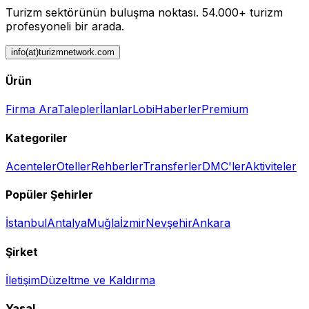
Turizm sektörünün buluşma noktası.
54.000+ turizm
profesyoneli bir arada.
info(at)turizmnetwork.com
Ürün
Firma Ara
Talepler
İlanlar
Lobi
Haberler
Premium
Kategoriler
Acenteler
Oteller
Rehberler
Transferler
DMC'ler
Aktiviteler
Popüler Şehirler
İstanbul
Antalya
Muğla
İzmir
Nevşehir
Ankara
Şirket
İletişim
Düzeltme ve Kaldırma
Yasal