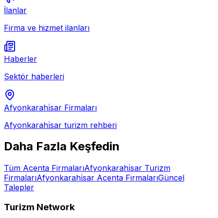
İlanlar
Firma ve hizmet ilanları
Haberler
Sektör haberleri
Afyonkarahi̇sar
Firmaları
Afyonkarahi̇sar
turizm rehberi
Daha Fazla Keşfedin
Tüm
Acenta
Firmaları
Afyonkarahi̇sar
Turizm
Firmaları
Afyonkarahi̇sar
Acenta
Firmaları
Güncel
Talepler
Turizm Network