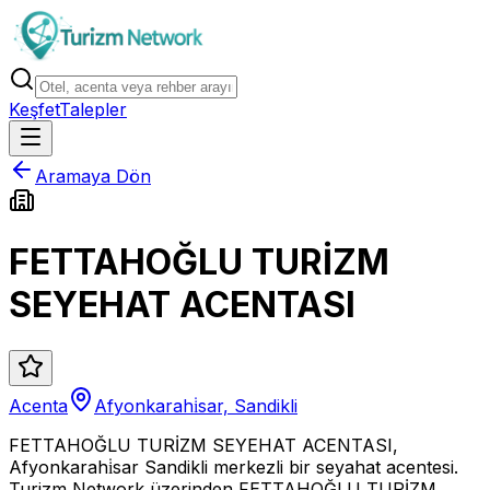
Keşfet
Talepler
Aramaya Dön
FETTAHOĞLU TURİZM
SEYEHAT ACENTASI
Acenta
Afyonkarahi̇sar, Sandikli
FETTAHOĞLU TURİZM SEYEHAT ACENTASI,
Afyonkarahi̇sar Sandikli merkezli bir seyahat acentesi.
Turizm Network üzerinden FETTAHOĞLU TURİZM