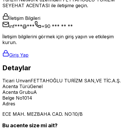
SEYEHAT ACENTASI ile iletişime geçin.
İletişim Bilgileri
inf***@***
+90 *** ** **
İletişim bilgilerini görmek için giriş yapın ve etkileşim
kurun.
Giriş Yap
Detaylar
Ticari Unvan
FETTAHOĞLU TURİZM SAN,VE TİC.A.Ş.
Acenta Türü
Genel
Acenta Grubu
A
Belge No
1014
Adres
ECE MAH. MEZBAHA CAD. NO:10/B
Bu acente size mi ait?