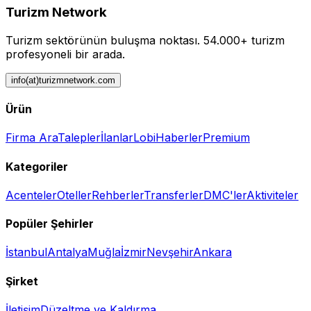
Turizm Network
Turizm sektörünün buluşma noktası.
54.000+ turizm
profesyoneli bir arada.
info(at)turizmnetwork.com
Ürün
Firma Ara
Talepler
İlanlar
Lobi
Haberler
Premium
Kategoriler
Acenteler
Oteller
Rehberler
Transferler
DMC'ler
Aktiviteler
Popüler Şehirler
İstanbul
Antalya
Muğla
İzmir
Nevşehir
Ankara
Şirket
İletişim
Düzeltme ve Kaldırma