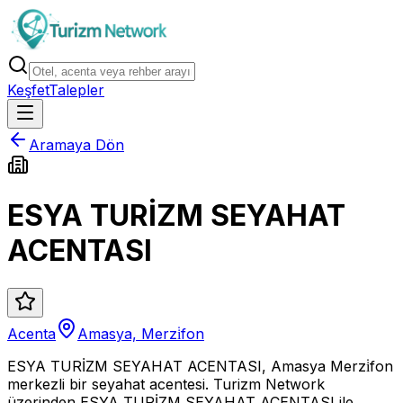
Keşfet
Talepler
Aramaya Dön
ESYA TURİZM SEYAHAT
ACENTASI
Acenta
Amasya, Merzi̇fon
ESYA TURİZM SEYAHAT ACENTASI, Amasya Merzi̇fon
merkezli bir seyahat acentesi. Turizm Network
üzerinden ESYA TURİZM SEYAHAT ACENTASI ile