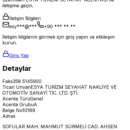
iletişime geçin.
İletişim Bilgileri
esy***@***
+90 *** ** **
İletişim bilgilerini görmek için giriş yapın ve etkileşim
kurun.
Giriş Yap
Detaylar
Faks
358 5145900
Ticari Unvan
ESYA TURİZM SEYAHAT NAKLİYE VE
OTOMOTİV SANAYİ TİC. LTD. ŞTİ.
Acenta Türü
Genel
Acenta Grubu
A
Belge No
10189
Adres
SOFULAR MAH. MAHMUT SÜRMELİ CAD. AHSEN