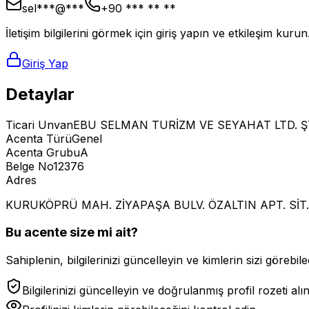
sel***@***
+90 *** ** **
İletişim bilgilerini görmek için giriş yapın ve etkileşim kurun
Giriş Yap
Detaylar
Ticari Unvan
EBU SELMAN TURİZM VE SEYAHAT LTD. ŞT
Acenta Türü
Genel
Acenta Grubu
A
Belge No
12376
Adres
KURUKÖPRÜ MAH. ZİYAPAŞA BULV. ÖZALTIN APT. SİT.
Bu acente size mi ait?
Sahiplenin, bilgilerinizi güncelleyin ve kimlerin sizi görebilec
Bilgilerinizi güncelleyin ve doğrulanmış profil rozeti alı