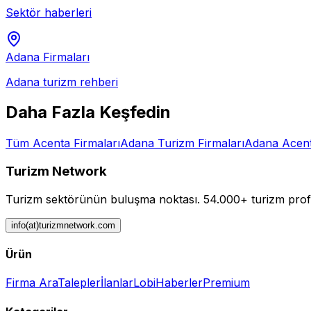
Sektör haberleri
Adana
Firmaları
Adana
turizm rehberi
Daha Fazla Keşfedin
Tüm
Acenta
Firmaları
Adana
Turizm Firmaları
Adana
Acen
Turizm Network
Turizm sektörünün buluşma noktası.
54.000+ turizm profe
info(at)turizmnetwork.com
Ürün
Firma Ara
Talepler
İlanlar
Lobi
Haberler
Premium