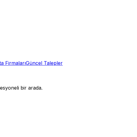
ta
Firmaları
Güncel Talepler
syoneli bir arada.