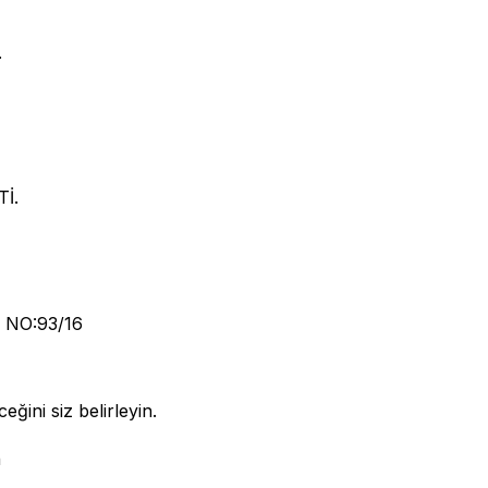
.
İ.
 NO:93/16
eğini siz belirleyin.
n