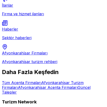
İlanlar
Firma ve hizmet ilanları
Haberler
Sektör haberleri
Afyonkarahi̇sar
Firmaları
Afyonkarahi̇sar
turizm rehberi
Daha Fazla Keşfedin
Tüm
Acenta
Firmaları
Afyonkarahi̇sar
Turizm
Firmaları
Afyonkarahi̇sar
Acenta
Firmaları
Güncel
Talepler
Turizm Network