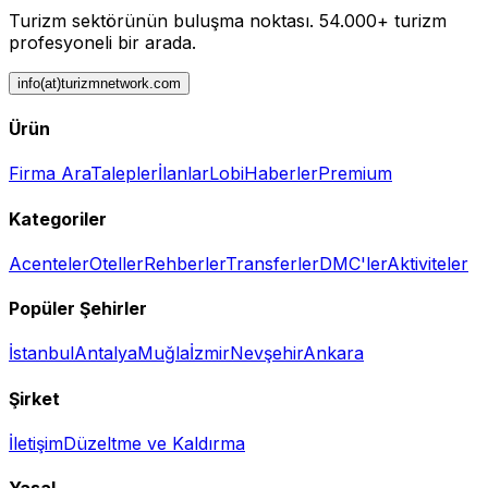
Turizm sektörünün buluşma noktası.
54.000+ turizm
profesyoneli bir arada.
info(at)turizmnetwork.com
Ürün
Firma Ara
Talepler
İlanlar
Lobi
Haberler
Premium
Kategoriler
Acenteler
Oteller
Rehberler
Transferler
DMC'ler
Aktiviteler
Popüler Şehirler
İstanbul
Antalya
Muğla
İzmir
Nevşehir
Ankara
Şirket
İletişim
Düzeltme ve Kaldırma