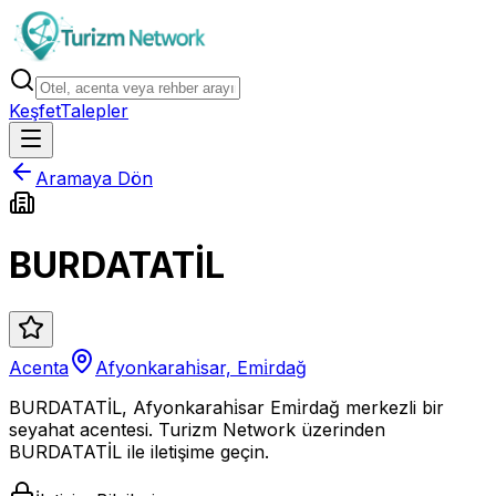
Keşfet
Talepler
Aramaya Dön
BURDATATİL
Acenta
Afyonkarahi̇sar, Emi̇rdağ
BURDATATİL, Afyonkarahi̇sar Emi̇rdağ merkezli bir
seyahat acentesi. Turizm Network üzerinden
BURDATATİL ile iletişime geçin.