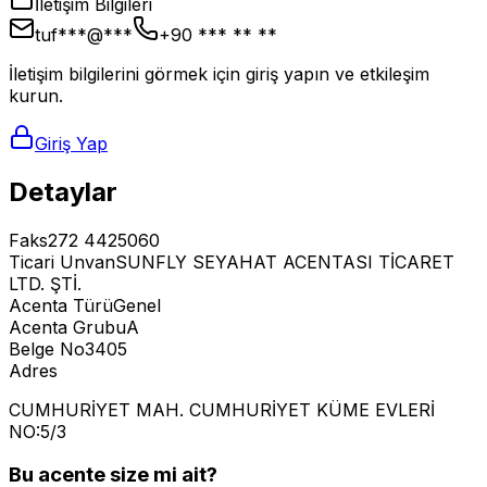
İletişim Bilgileri
tuf***@***
+90 *** ** **
İletişim bilgilerini görmek için giriş yapın ve etkileşim
kurun.
Giriş Yap
Detaylar
Faks
272 4425060
Ticari Unvan
SUNFLY SEYAHAT ACENTASI TİCARET
LTD. ŞTİ.
Acenta Türü
Genel
Acenta Grubu
A
Belge No
3405
Adres
CUMHURİYET MAH. CUMHURİYET KÜME EVLERİ
NO:5/3
Bu acente size mi ait?