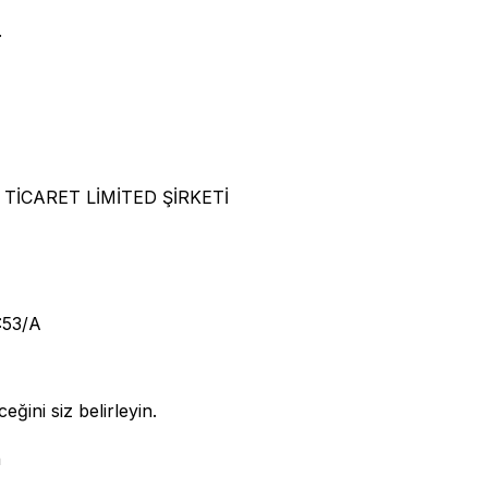
.
TİCARET LİMİTED ŞİRKETİ
53/A
eğini siz belirleyin.
n