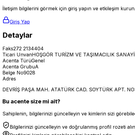
İletişim bilgilerini görmek için giriş yapın ve etkileşim kurun
Giriş Yap
Detaylar
Faks
272 2134404
Ticari Unvan
HOŞGÖR TURİZM VE TAŞIMACILIK SANAYİ 
Acenta Türü
Genel
Acenta Grubu
A
Belge No
9028
Adres
DEVRİŞ PAŞA MAH. ATATÜRK CAD. SOYTÜRK APT. NO:
Bu acente size mi ait?
Sahiplenin, bilgilerinizi güncelleyin ve kimlerin sizi görebilec
Bilgilerinizi güncelleyin ve doğrulanmış profil rozeti alı