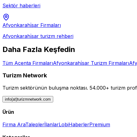
Sektör haberleri
Afyonkarahi̇sar
Firmaları
Afyonkarahi̇sar
turizm rehberi
Daha Fazla Keşfedin
Tüm
Acenta
Firmaları
Afyonkarahi̇sar
Turizm Firmaları
Afy
Turizm Network
Turizm sektörünün buluşma noktası.
54.000+ turizm profe
info(at)turizmnetwork.com
Ürün
Firma Ara
Talepler
İlanlar
Lobi
Haberler
Premium