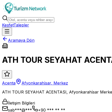
Keşfet
Talepler
Aramaya Dön
ATH TOUR SEYAHAT ACENT
Acenta
Afyonkarahi̇sar, Merkez
ATH TOUR SEYAHAT ACENTASI, Afyonkarahi̇sar Merkez me
İletişim Bilgileri
sab***@***
+90 *** ** **