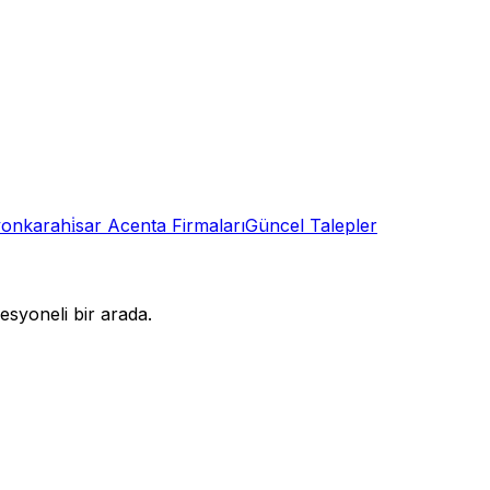
onkarahi̇sar
Acenta
Firmaları
Güncel Talepler
syoneli bir arada.