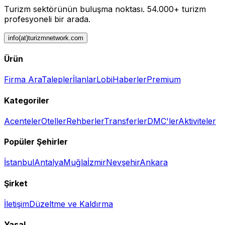
Turizm sektörünün buluşma noktası.
54.000+ turizm
profesyoneli bir arada.
info(at)turizmnetwork.com
Ürün
Firma Ara
Talepler
İlanlar
Lobi
Haberler
Premium
Kategoriler
Acenteler
Oteller
Rehberler
Transferler
DMC'ler
Aktiviteler
Popüler Şehirler
İstanbul
Antalya
Muğla
İzmir
Nevşehir
Ankara
Şirket
İletişim
Düzeltme ve Kaldırma
Yasal