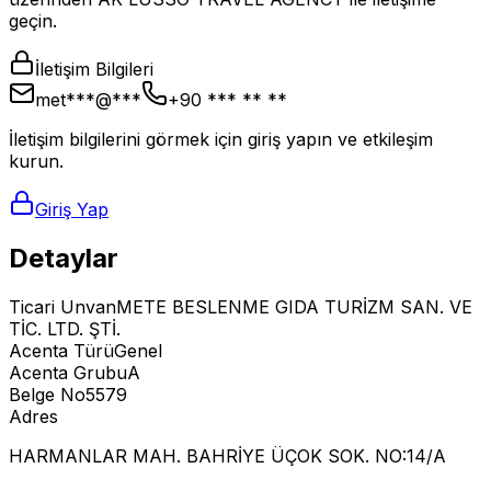
geçin.
İletişim Bilgileri
met***@***
+90 *** ** **
İletişim bilgilerini görmek için giriş yapın ve etkileşim
kurun.
Giriş Yap
Detaylar
Ticari Unvan
METE BESLENME GIDA TURİZM SAN. VE
TİC. LTD. ŞTİ.
Acenta Türü
Genel
Acenta Grubu
A
Belge No
5579
Adres
HARMANLAR MAH. BAHRİYE ÜÇOK SOK. NO:14/A