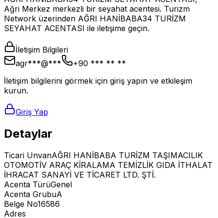
Ağri Merkez merkezli bir seyahat acentesi. Turizm
Network üzerinden AĞRI HANİBABA34 TURİZM
SEYAHAT ACENTASI ile iletişime geçin.
İletişim Bilgileri
agr***@***
+90 *** ** **
İletişim bilgilerini görmek için giriş yapın ve etkileşim
kurun.
Giriş Yap
Detaylar
Ticari Unvan
AĞRI HANİBABA TURİZM TAŞIMACILIK
OTOMOTİV ARAÇ KİRALAMA TEMİZLİK GIDA İTHALAT
İHRACAT SANAYİ VE TİCARET LTD. ŞTİ.
Acenta Türü
Genel
Acenta Grubu
A
Belge No
16586
Adres