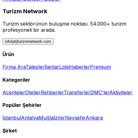
Turizm Network
Turizm sektörünün buluşma noktası.
54.000+ turizm
profesyoneli bir arada.
info(at)turizmnetwork.com
Ürün
Firma Ara
Talepler
İlanlar
Lobi
Haberler
Premium
Kategoriler
Acenteler
Oteller
Rehberler
Transferler
DMC'ler
Aktiviteler
Popüler Şehirler
İstanbul
Antalya
Muğla
İzmir
Nevşehir
Ankara
Şirket