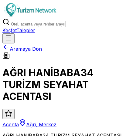
Keşfet
Talepler
Aramaya Dön
AĞRI HANİBABA34
TURİZM SEYAHAT
ACENTASI
Acenta
Ağri, Merkez
AĞRI HANİBABA34 TURİZM SEYAHAT ACENTASI,