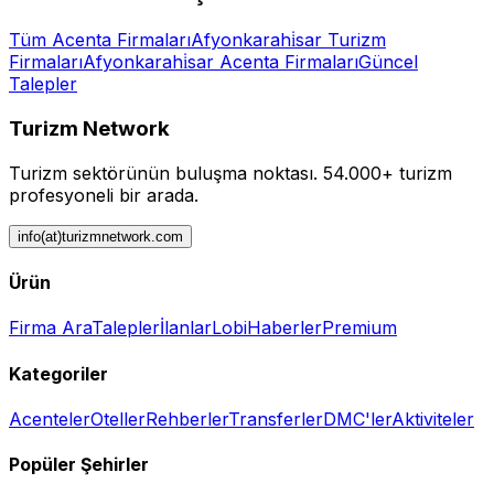
Tüm
Acenta
Firmaları
Afyonkarahi̇sar
Turizm
Firmaları
Afyonkarahi̇sar
Acenta
Firmaları
Güncel
Talepler
Turizm Network
Turizm sektörünün buluşma noktası.
54.000+ turizm
profesyoneli bir arada.
info(at)turizmnetwork.com
Ürün
Firma Ara
Talepler
İlanlar
Lobi
Haberler
Premium
Kategoriler
Acenteler
Oteller
Rehberler
Transferler
DMC'ler
Aktiviteler
Popüler Şehirler