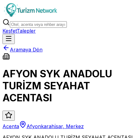
Keşfet
Talepler
Aramaya Dön
AFYON SYK ANADOLU
TURİZM SEYAHAT
ACENTASI
Acenta
Afyonkarahi̇sar, Merkez
AFYON SYK ANADOLU TURİZM SEYAHAT ACENTASI,