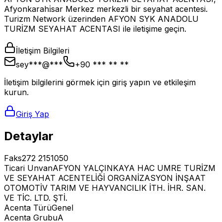
Afyonkarahi̇sar Merkez merkezli bir seyahat acentesi.
Turizm Network üzerinden AFYON SYK ANADOLU
TURİZM SEYAHAT ACENTASI ile iletişime geçin.
İletişim Bilgileri
sey***@***
+90 *** ** **
İletişim bilgilerini görmek için giriş yapın ve etkileşim
kurun.
Giriş Yap
Detaylar
Faks
272 2151050
Ticari Unvan
AFYON YALÇINKAYA HAC UMRE TURİZM
VE SEYAHAT ACENTELİĞİ ORGANİZASYON İNŞAAT
OTOMOTİV TARIM VE HAYVANCILIK İTH. İHR. SAN.
VE TİC. LTD. ŞTİ.
Acenta Türü
Genel
Acenta Grubu
A