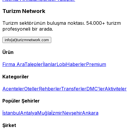
Turizm Network
Turizm sektörünün buluşma noktası.
54.000+ turizm
profesyoneli bir arada.
info(at)turizmnetwork.com
Ürün
Firma Ara
Talepler
İlanlar
Lobi
Haberler
Premium
Kategoriler
Acenteler
Oteller
Rehberler
Transferler
DMC'ler
Aktiviteler
Popüler Şehirler
İstanbul
Antalya
Muğla
İzmir
Nevşehir
Ankara
Şirket