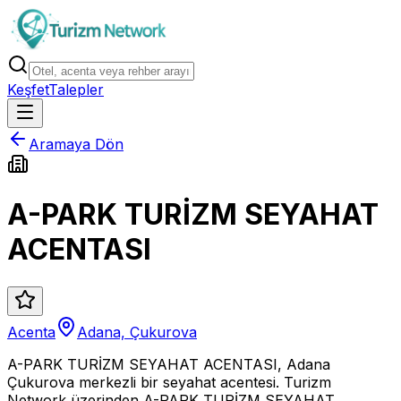
Keşfet
Talepler
Aramaya Dön
A-PARK TURİZM SEYAHAT
ACENTASI
Acenta
Adana, Çukurova
A-PARK TURİZM SEYAHAT ACENTASI, Adana
Çukurova merkezli bir seyahat acentesi. Turizm
Network üzerinden A-PARK TURİZM SEYAHAT