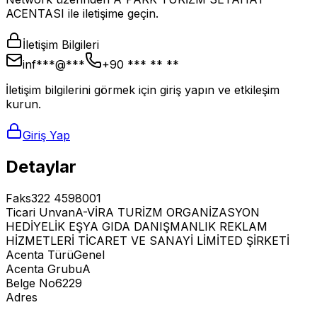
ACENTASI ile iletişime geçin.
İletişim Bilgileri
inf***@***
+90 *** ** **
İletişim bilgilerini görmek için giriş yapın ve etkileşim
kurun.
Giriş Yap
Detaylar
Faks
322 4598001
Ticari Unvan
A-VİRA TURİZM ORGANİZASYON
HEDİYELİK EŞYA GIDA DANIŞMANLIK REKLAM
HİZMETLERİ TİCARET VE SANAYİ LİMİTED ŞİRKETİ
Acenta Türü
Genel
Acenta Grubu
A
Belge No
6229
Adres